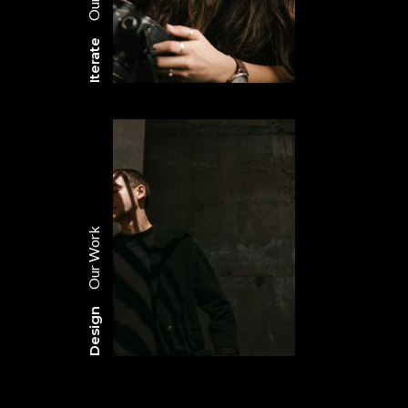
Iterate
Our Work
Design